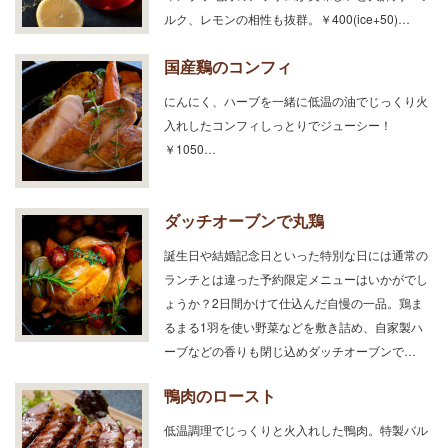
ルク、レモンの相性も抜群。￥400(ice+50)…
国産鷄のコンフィ
にんにく、ハーブを一緒に低温の油でじっくり火
入れしたコンフィしっとりでジューシー！
￥1050…
ダッチオーブンで丸鶏
誕生日や結婚記念日といった特別な日には通常の
ランチとは違った予約限定メニューはいかがでし
ょうか？2日間かけて仕込んだ自慢の一品。鶏ま
るまる1羽を使い野菜などを敷き詰め、自家製ハ
ーブなどの香りも閉じ込めダッチオーブンで…
鴨肉のロースト
低温調理でじっくりと火入れした鴨肉。特製バル