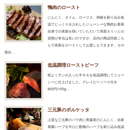
鴨肉のロースト
にんにく、タイム、ローリエ、胡椒を刷り込み低
温でじっくり火入れしたジューシーな鴨肉お客様
自身での表面を焼いていただいて表面カリッとの
状態が本当は良いのですが、店内の商品同様こち
らで表面をローストしてお渡しもできます。その
場合…
低温調理ローストビーフ
程よくサシの入った牛モモを低温調理にてジュー
シーに仕上げました。グレイビーソース付き
800円/100g…
三元豚のポルケッタ
上質な三元豚のバラ肉に青森産のにんにく、自家
菜園ハーブを中心に数種のハーブを刷り込み低温