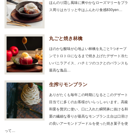
ほんのり隠し風味に爽やかなローズマリーをプラ
ス周りはカリッと中はふんわり食感830yen…
丸ごと焼き林檎
ほのかな酸味が心地よい林檎を丸ごと1つオーブ
ンでトロトロになるまで焼き上げたデザート冷た
いバニラアイス、ハチミツのコクとのバランスも
最高な逸品…
生搾りモンブラン
ありがたくも毎年この時期になるとこのデザート
目当てに多くのお客様がいらっしゃいます。高級
和栗を贅沢に使い、口に入れた瞬間鼻に抜ける和
栗の繊細な香りが最高なモンブラン土台は口溶け
の良いアーモンドプードルを使った焼き菓子を使
って…