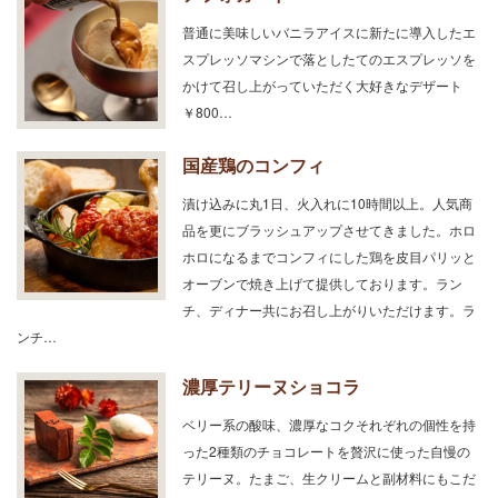
普通に美味しいバニラアイスに新たに導入したエ
スプレッソマシンで落としたてのエスプレッソを
かけて召し上がっていただく大好きなデザート
￥800…
国産鶏のコンフィ
漬け込みに丸1日、火入れに10時間以上。人気商
品を更にブラッシュアップさせてきました。ホロ
ホロになるまでコンフィにした鶏を皮目パリッと
オーブンで焼き上げて提供しております。ラン
チ、ディナー共にお召し上がりいただけます。ラ
ンチ…
濃厚テリーヌショコラ
ベリー系の酸味、濃厚なコクそれぞれの個性を持
った2種類のチョコレートを贅沢に使った自慢の
テリーヌ。たまご、生クリームと副材料にもこだ