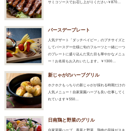
サミコソースでお召し上がりください￥870…
バースデープレート
人気デザート「ダッチベイビー」のプチサイズと
してバースデー仕様に旬のフルーツと一緒に一つ
のプレートに盛り込んだ見た目も華やかなメニュ
ー！お名前もお入れいたします。￥1300…
新じゃがのハーブグリル
ホクホクもっちりの新じゃがが採れる時期だけの
人気メニュー！自家菜園ハーブも良い仕事してく
れています￥550…
日南鶏と野菜のグリル
自家菜園ハーブ、香草と野菜、鶏肉の旨味がスキ