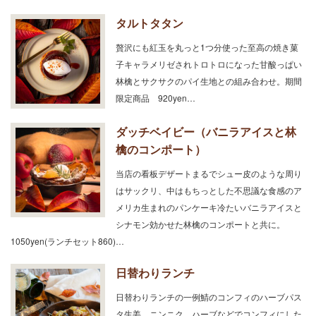
タルトタタン
贅沢にも紅玉を丸っと1つ分使った至高の焼き菓
子キャラメリゼされトロトロになった甘酸っぱい
林檎とサクサクのパイ生地との組み合わせ。期間
限定商品 920yen…
ダッチベイビー（バニラアイスと林
檎のコンポート）
当店の看板デザートまるでシュー皮のような周り
はサックリ、中はもちっとした不思議な食感のア
メリカ生まれのパンケーキ冷たいバニラアイスと
シナモン効かせた林檎のコンポートと共に。
1050yen(ランチセット860)…
日替わりランチ
日替わりランチの一例鯖のコンフィのハーブパス
タ生姜、ニンニク、ハーブなどでコンフィにした