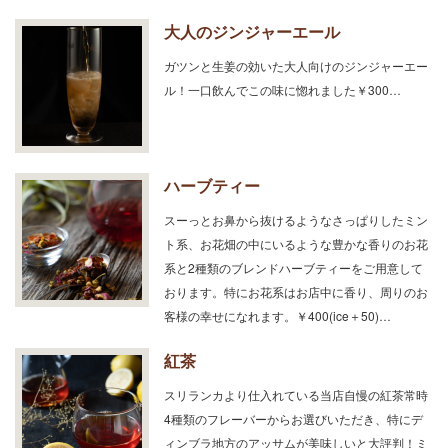
大人のジンジャーエール
ガツンと生姜の効いた大人向けのジンジャーエー
ル！一口飲んでこの味に惚れました￥300…
ハーブティー
スーっとお鼻から抜けるようなさっぱりしたミン
ト系、お花畑の中にいるような豊かな香りのお花
系と2種類のブレンドハーブティーをご用意して
おります。特にお花系はお店中に香り、周りのお
客様の幸せになれます。￥400(ice＋50)…
紅茶
スリランカより仕入れている当店自慢の紅茶常時
4種類のフレーバーからお選びいただき、特にデ
ィンブラ地方のアッサムが美味しいと大評判！ミ