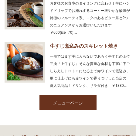
お客様のお食事のタイミングに合わせ丁寧にハン
ドドリップでお淹れするコーヒー爽やかな酸味が
特徴のフルーティ系、コクのあるビター系と2つ
のニュアンスからお選びいただけます
￥600(ice+70)…
牛すじ煮込みのスキレット焼き
一般ではまず手に入らないであろう牛すじの上位
互換「上牛すじ」そんな貴重な食材を丁寧に下ご
しらえしトロトロになるまで赤ワインで煮込み、
更に仕上げにも赤ワインで香りづけした当店の一
番人気商品！ドリンク、サラダ付き ￥1880…
メニューページ