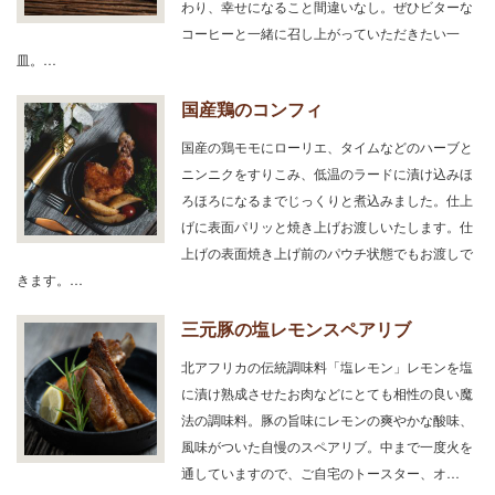
わり、幸せになること間違いなし。ぜひビターな
コーヒーと一緒に召し上がっていただきたい一
皿。…
国産鶏のコンフィ
国産の鶏モモにローリエ、タイムなどのハーブと
ニンニクをすりこみ、低温のラードに漬け込みほ
ろほろになるまでじっくりと煮込みました。仕上
げに表面パリッと焼き上げお渡しいたします。仕
上げの表面焼き上げ前のパウチ状態でもお渡しで
きます。…
三元豚の塩レモンスペアリブ
北アフリカの伝統調味料「塩レモン」レモンを塩
に漬け熟成させたお肉などにとても相性の良い魔
法の調味料。豚の旨味にレモンの爽やかな酸味、
風味がついた自慢のスペアリブ。中まで一度火を
通していますので、ご自宅のトースター、オ…