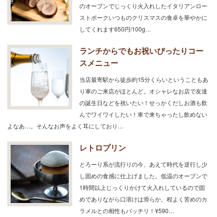
のオーブンでじっくり火入れしたイタリアンロー
ストポークいつものクリスマスの食卓を華やかに
してくれます650円/100g…
ランチからでもお祝いぴったりコー
スメニュー
当店最寄駅から徒歩約15分くらいということもあ
り車のご来店がほとんど。オシャレなお店で友達
の誕生日などを祝いたい！せっかくだしお酒も飲
んでワイワイしたい！車で来ちゃったし飲めない
よなあ…。そんなお声をよく耳にしており…
レトロプリン
とろーり系が流行りの今、あえて時代を逆行し少
し固めの食感に仕上げました。低温のオーブンで
1時間以上じっくりかけて火入れしているので固
めでありながら口溶けは滑らか。程よく苦めのカ
ラメルとの相性もバッチリ！¥590…